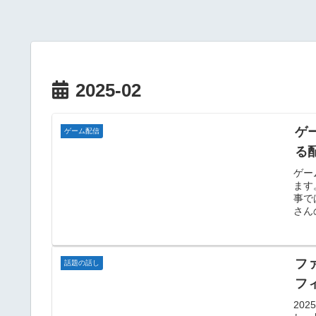
2025-02
ゲ
ゲーム配信
る
ゲー
ます
事で
さん
フ
話題の話し
フ
20