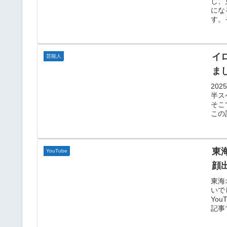
し、
にな
す。
イ
芸能人
ま
20
半ス
そこ
この
東海
YouTube
顔
東海
いで
Yo
記事