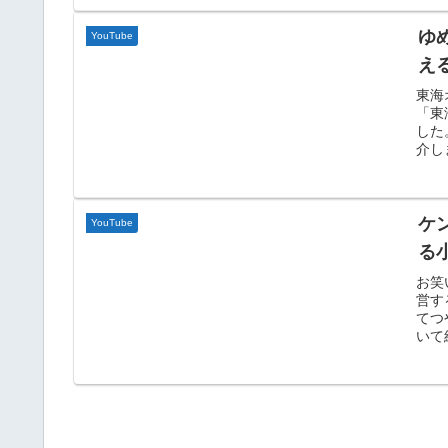
ゆ
YouTube
え
東海
「東
した
介し
ケ
YouTube
る
お笑
営す
てつ
いて