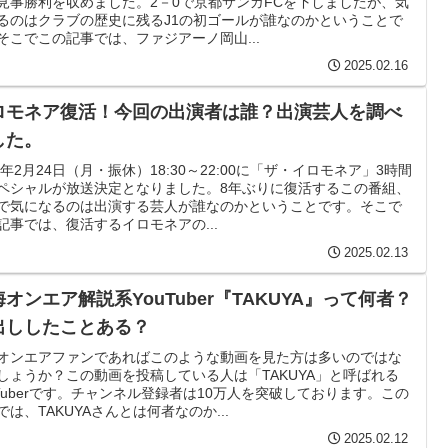
見事勝利を収めました。2－0で京都サンガFCを下しましたが、気
るのはクラブの歴史に残るJ1の初ゴールが誰なのかということで
そこでこの記事では、ファジアーノ岡山...
2025.02.16
ロモネア復活！今回の出演者は誰？出演芸人を調べ
した。
25年2月24日（月・振休）18:30～22:00に「ザ・イロモネア」3時間
ペシャルが放送決定となりました。8年ぶりに復活するこの番組、
で気になるのは出演する芸人が誰なのかということです。そこで
記事では、復活するイロモネアの...
2025.02.13
オンエア解説系YouTuber『TAKUYA』って何者？
出ししたことある？
オンエアファンであればこのような動画を見た方は多いのではな
しょうか？この動画を投稿している人は「TAKUYA」と呼ばれる
uTuberです。チャンネル登録者は10万人を突破しております。この
では、TAKUYAさんとは何者なのか...
2025.02.12