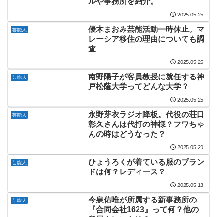
ルや事務所を紹介。
2025.05.25
優木まおみ芸能活動一時休止。マ
芸能人
レーシア移住の理由についても調
査
2025.05.25
南野陽子が客員教授に就任する神
芸能人
戸松蔭大学ってどんな大学？
2025.05.25
永野芽衣ラジオ降板。代役の荘口
芸能人
彰久さんは代打の神様？フワちゃ
んの時はどうなった？
2025.05.20
ひょうろくが着ている服のブラン
芸能人
ドは何？レディース？
2025.05.18
今泉佑唯が所属する新事務所の
芸能人
『合同会社1623』って何？他の