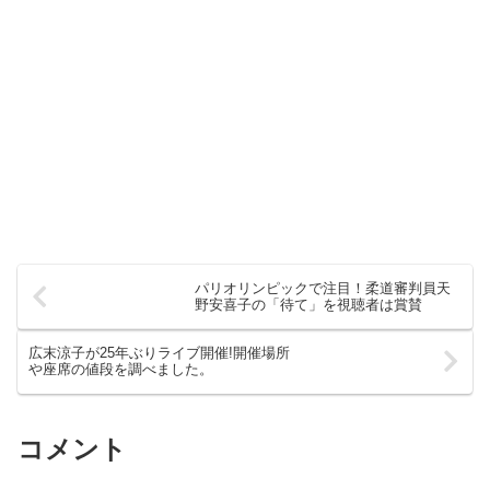
パリオリンピックで注目！柔道審判員天
野安喜子の「待て」を視聴者は賞賛
広末涼子が25年ぶりライブ開催!開催場所
や座席の値段を調べました。
コメント