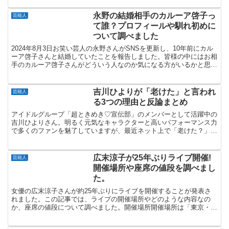
永野の結婚相手のカルーア啓子っ
芸能人
て誰？プロフィールや馴れ初めに
ついて調べました
2024年8月3日お笑い芸人の永野さんがSNSを更新し、10年前にカル
ーア啓子さんと結婚していたことを報告しました。皆様の中にはお相
手のカルーア啓子さんがどういう人なのか気になる方がいるかと思い
ます。そこでこの記事では、永野さんのお相手のカ...
吉川ひよりが「老けた」と言われ
芸能人
る3つの理由と反論まとめ
アイドルグループ「超ときめき♡宣伝部」のメンバーとして活躍中の
吉川ひよりさん。明るく元気なキャラクターと高いパフォーマンス力
で多くのファンを魅了していますが、最近ネット上で「老けた？」と
いう声もちらほら見かけるようになりました。本記事では、...
広末涼子が25年ぶりライブ開催!
芸能人
開催場所や座席の値段を調べまし
た。
女優の広末涼子さんが約25年ぶりにライブを開催することが発表さ
れました。この記事では、ライブの開催場所やどのような内容なの
か、座席の値段について調べました。開催場所開催場所は「東京・丸
の内コットンクラブ」という場所だそうです。座席数は最大1...