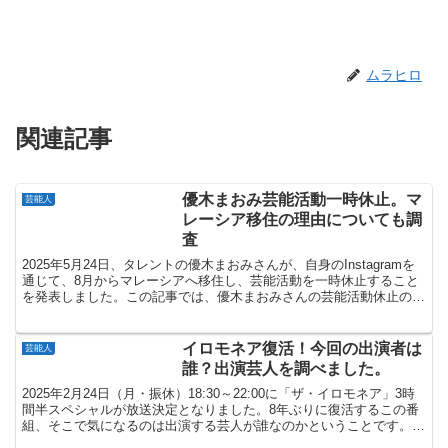
ムラヒロ
関連記事
優木まおみ芸能活動一時休止。マ
芸能人
レーシア移住の理由についても調
査
2025年5月24日、タレントの優木まおみさんが、自身のInstagramを
通じて、8月からマレーシアへ移住し、芸能活動を一時休止すること
を発表しました。この記事では、優木まおみさんの芸能活動休止の理
由とマレーシア移住の理由について調査しま...
イロモネア復活！今回の出演者は
芸能人
誰？出演芸人を調べました。
2025年2月24日（月・振休）18:30～22:00に「ザ・イロモネア」3時
間半スペシャルが放送決定となりました。8年ぶりに復活するこの番
組、そこで気になるのは出演する芸人が誰なのかということです。そ
こでこの記事では、復活するイロモネアの...