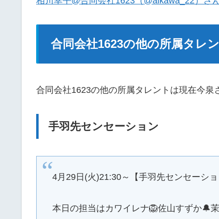
相川幸平@合同会社1623（@aikawa_22）さん 
合同会社1623の他の所属タレ
合同会社1623の他の所属タレントは現在今
手羽先センセーション
4月29日(火)21:30～【手羽先センセーシ
本日の担当はカワイレナ🦁佐山すずか🔔茉