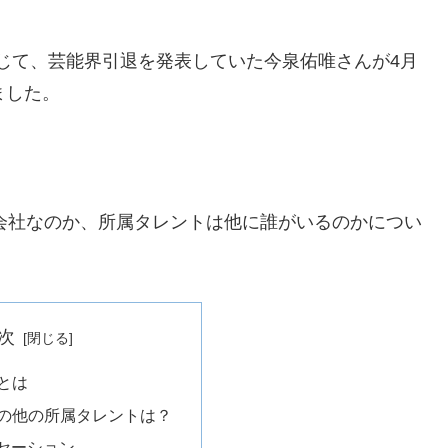
を通じて、芸能界引退を発表していた今泉佑唯さんが4月
ました。
な会社なのか、所属タレントは他に誰がいるのかについ
次
3とは
3の他の所属タレントは？
セーション