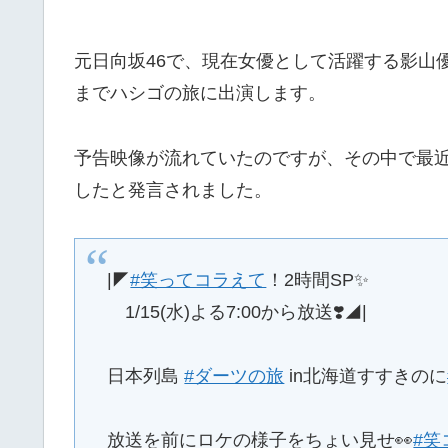
元日向坂46で、現在女優として活躍する影山優
までハシゴの旅に出演します。
予告映像が流れていたのですが、その中で最
したと発言されました。
|◤
#笑ってコラえて
！2時間SP✨
1/15(水)よる7:00から放送❣️◢|
日本列島
#ダーツの旅
in北海道すすきのに
放送を前にロケの様子をちょい見せ👀
#笑