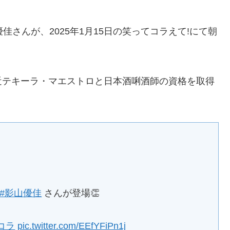
佳さんが、2025年1月15日の笑ってコラえて!にて朝
近テキーラ・マエストロと日本酒唎酒師の資格を取得
#影山優佳
さんが登場👏
コラ
pic.twitter.com/EEfYFiPn1j