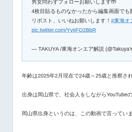
男女問わずフォローお願いします🤲
4枚目貼るものなかったから編集画面でも
リポスト、いいねお願いします！
#東海オ
pic.twitter.com/YyjIFQ2BbR
— TAKUYA /東海オンエア解説 (@TakuyaYo
年齢は2025年2月現在で24歳～25歳と推察さ
出身は岡山県で、社会人をしながらYouTub
岡山県出身というのは、この動画で言ってい