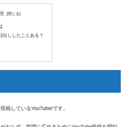
次
は
は顔出ししたことある？
稿しているYouTuberです。
がおらず、世間に広めるためにYouTube投稿を開始