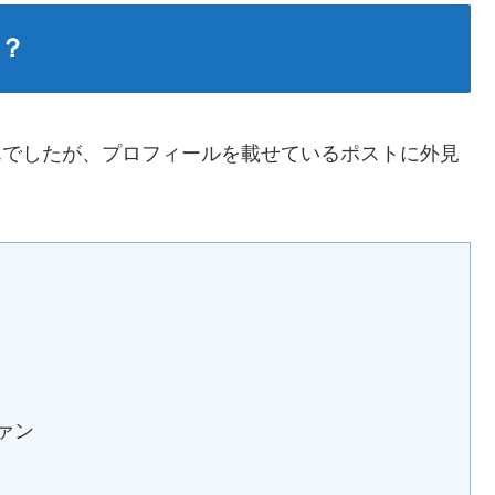
る？
せんでしたが、プロフィールを載せているポストに外見
！
ァン