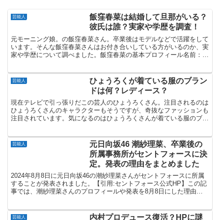
飯窪春菜は結婚して旦那がいる？
芸能人
彼氏は誰？実家や学歴を調査！
元モーニング娘。の飯窪春菜さん。卒業後はモデルなどで活躍をして
います。そんな飯窪春菜さんはお付き合いしている方がいるのか、実
家や学歴について調べました。飯窪春菜の基本プロフィール名前：飯
窪春菜(いいくぼ はるな)生年月日：1994年11月7...
ひょうろくが着ている服のブラン
芸能人
ドは何？レディース？
現在テレビで引っ張りだこの芸人のひょうろくさん。注目されるのは
ひょうろくさんのキャラクターもそうですが、奇抜なファッションも
注目されています。気になるのはひょうろくさんが着ている服のブラ
ンドは何なのかについてです。ひょうろくさんが着ている服...
元日向坂46 潮紗理菜、卒業後の
芸能人
所属事務所がセントフォースに決
定。発表の理由をまとめました
2024年8月8日に元日向坂46の潮紗理菜さんがセントフォースに所属
することが発表されました。【引用:セントフォース公式HP】この記
事では、潮紗理菜さんのプロフィールや発表を8月8日にした理由、
今後の活動についての予想をまとめました。潮紗理...
内村プロデュース復活？HPに謎
芸能人