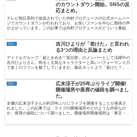
のカウントダウン開始。SNSの反
応まとめ。
テレビ朝日系列で放送されていた内村プロデュースの公式ホームペー
ジでカウントダウンが行われており、お笑いファンを中心に期待の声
が上がっています。この記事では内村プロデュースがどういう番組だ
ったのか、カウントダウンの日程とカウントダウンのニュー...
吉川ひよりが「老けた」と言われ
芸能人
る3つの理由と反論まとめ
アイドルグループ「超ときめき♡宣伝部」のメンバーとして活躍中の
吉川ひよりさん。明るく元気なキャラクターと高いパフォーマンス力
で多くのファンを魅了していますが、最近ネット上で「老けた？」と
いう声もちらほら見かけるようになりました。本記事では、...
広末涼子が25年ぶりライブ開催!
芸能人
開催場所や座席の値段を調べまし
た。
女優の広末涼子さんが約25年ぶりにライブを開催することが発表さ
れました。この記事では、ライブの開催場所やどのような内容なの
か、座席の値段について調べました。開催場所開催場所は「東京・丸
の内コットンクラブ」という場所だそうです。座席数は最大1...