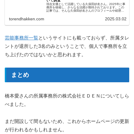
いて調査
現在女優として活躍している久保田紗友さん。2025年に事
務所を移籍し、さらなる活躍が期待されております。この
記事では、そんな久保田紗友さんのプロフィールや経歴に
ついてまとめました。久保田紗友のプロフィール名前:久保
田紗友生年月日:2000年...
torendhakken.com
2025.03.02
芸能事務所一覧
というサイトにも載っておらず、所属タレ
ントが退所した3名のみということで、個人で事務所を立
ち上げたのではないかと思われます。
まとめ
橋本愛さんの所属事務所の株式会社ＥＤＥＮについてしら
べました。
まだ開設して間もないため、これからホームページの更新
が行われるかもしれません。