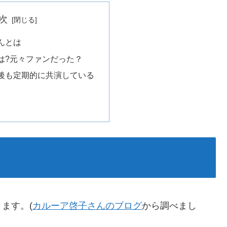
次
んとは
は?元々ファンだった？
後も定期的に共演している
ます。(
カルーア啓子さんのブログ
から調べまし