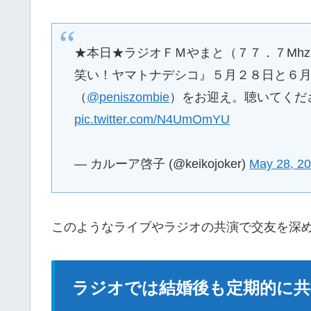
★本日★ラジオＦＭやまと（７７．７Mhz）
笑い！ヤマトナデシコ』５月２８日と６
（
@peniszombie
）をお迎え。聴いてくだ
pic.twitter.com/N4UmOmYU
— カルーア啓子 (@keikojoker)
May 28, 2
このようなライブやラジオの共演で交友を深
ラジオでは結婚後も定期的に