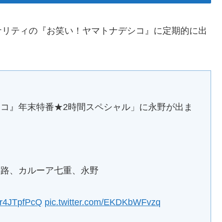
ナリティの『お笑い！ヤマトナデシコ』に定期的に出
コ』年末特番★2時間スペシャル」に永野が出ま
彩路、カルーア七重、永野
/Ur4JTpfPcQ
pic.twitter.com/EKDKbWFvzq