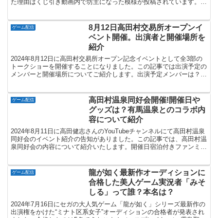
た理由はくじ引き動画内で坊主になった模様が投稿されています。く
じ引きの結果、スキンヘッドが選ばれ、写真の通り坊主にな...
8月12日高田村交易所オープンイ
ゲーム配信
ベント開催。出演者と開催場所を
紹介
2024年8月12日に高田村交易所オープン記念イベントとして全3部の
トークショーを開催することになりました。この記事では出演予定の
メンバーと開催場所についてご紹介します。出演予定メンバーは？今
回の高田村交易所オープン記念イベントは3部構成に...
高田村温泉同好会開催!開催日や
ゲーム配信
グッズは？有馬温泉とのコラボ内
容について紹介
2024年8月11日に高田健志さんのYouTubeチャンネルにて高田村温泉
同好会のイベント紹介の告知がありました。この記事では、高田村温
泉同好会の内容について紹介いたします。開催日宿泊付きファンミー
ティング:2024年9月27日（金）〜28...
龍が如く最新作オーディションに
ゲーム配信
合格した美人ゲーム実況者「みそ
しる」って誰？本名は？
2024年7月16日にセガの大人気ゲーム「龍が如く」シリーズ最新作の
出演権をかけた“ミナト区系女子”オーディションの合格者が発表され