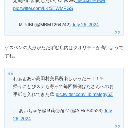
定期的に訪問したい(^O^)www
#高田村交易所
pic.twitter.com/LKt5EWMPGS
— M.TrtBl (@MBMT264242)
July 26, 2024
ゲスペンの人形がたたずむ店内はクオリティが高いようで
すね。
わぁぁあい高田村交易所楽しかったー！！✨
帰りにとびステも寄って毎回恒例はたさんへのお
手紙も入れてきた😌
pic.twitter.com/HblmMegy6Z
— あいちゃそ@🔰👼🏻🎀‎🤍 (@AiHoSi0523)
July
26, 2024