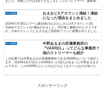
ました。合格したのは5名でえなこさん（コスプレイヤー） 霧島聖子
さん（レースクイーン） 澁谷果歩さん（タレン...
おまおじXアカウント凍結！凍結
ゲーム配信
になった理由をまとめました
2024年7月18日にゲーム配信者のおまおじさんのXアカウント(旧
Twitterアカウント)が凍結されました。同日夜に解除されたそうです
が、日本のトレンドにも入るほど高田村ファンに衝撃が走りました。
そこでこの記事ではアカウントが凍結した理由...
中野あるまの所属事務所の
ゲーム配信
『VARREL』ってどんな事務所？
他のストリーマーも紹介
この記事では中野あるまの所属事務所であるVARRELについて紹介し
ます。2024年6月17日からVARRELへの加入が決まった中野あるまさ
んですが、このVARRELというのはどのようなチームなのか知りたい
方もいらっしゃると思います。そこでこ...
スポンサーリンク